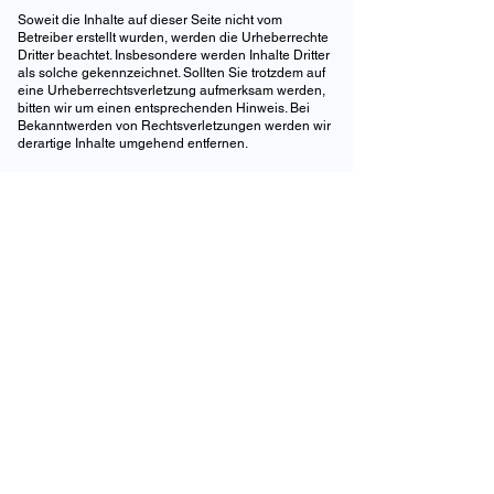
Soweit die Inhalte auf dieser Seite nicht vom
Betreiber erstellt wurden, werden die Urheberrechte
Dritter beachtet. Insbesondere werden Inhalte Dritter
als solche gekennzeichnet. Sollten Sie trotzdem auf
eine Urheberrechtsverletzung aufmerksam werden,
bitten wir um einen entsprechenden Hinweis. Bei
Bekanntwerden von Rechtsverletzungen werden wir
derartige Inhalte umgehend entfernen.
Bilder
© Henrik Bührmann
© New Africa
Videos
© Robin Deutschbein
Florian Thoms
Experte für Baufinanzierungen