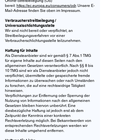
Online-Streitbeilegung (OS)
bereit:
https://ec.europa.eu/consumers/odr
. Unsere E-
Mail-Adresse finden Sie oben im Impressum.
Verbraucherstreitbeilegung /
Universalschlichtungsstelle
Wir sind nicht bereit oder verpflichtet, an
Streitbeilegungsverfahren vor einer
Verbraucherschlichtungsstelle teilzunehmen.
Haftung für Inhalte
‍‍‍Als Diensteanbieter sind wir gemäß § 7 Abs.1 TMG
für eigene Inhalte auf diesen Seiten nach den
allgemeinen Gesetzen verantwortlich. Nach §§ 8 bis
10 TMG sind wir als Diensteanbieter jedoch nicht
verpflichtet, übermittelte oder gespeicherte fremde
Informationen zu überwachen oder nach Umständen
zu forschen, die auf eine rechtswidrige Tätigkeit
hinweisen.
Verpflichtungen zur Entfernung oder Sperrung der
Nutzung von Informationen nach den allgemeinen
Gesetzen bleiben hiervon unberührt. Eine
diesbezügliche Haftung ist jedoch erst ab dem
Zeitpunkt der Kenntnis einer konkreten
Rechtsverletzung möglich. Bei Bekanntwerden von
entsprechenden Rechtsverletzungen werden wir
diese Inhalte umgehend entfernen.