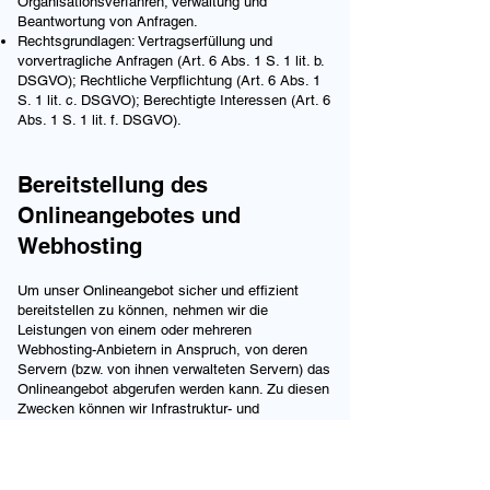
Organisationsverfahren; Verwaltung und
Beantwortung von Anfragen.
Rechtsgrundlagen: Vertragserfüllung und
vorvertragliche Anfragen (Art. 6 Abs. 1 S. 1 lit. b.
DSGVO); Rechtliche Verpflichtung (Art. 6 Abs. 1
S. 1 lit. c. DSGVO); Berechtigte Interessen (Art. 6
Abs. 1 S. 1 lit. f. DSGVO).
Bereitstellung des
Onlineangebotes und
Webhosting
Um unser Onlineangebot sicher und effizient
bereitstellen zu können, nehmen wir die
Leistungen von einem oder mehreren
Webhosting-Anbietern in Anspruch, von deren
Servern (bzw. von ihnen verwalteten Servern) das
Onlineangebot abgerufen werden kann. Zu diesen
Zwecken können wir Infrastruktur- und
Plattformdienstleistungen, Rechenkapazität,
Speicherplatz und Datenbankdienste sowie
Sicherheitsleistungen und technische
Wartungsleistungen in Anspruch nehmen.